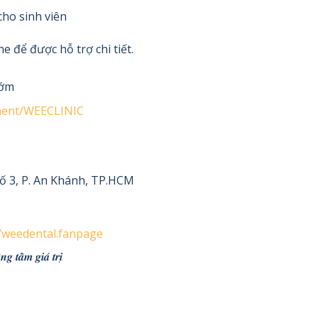
cho sinh viên
e để được hỗ trợ chi tiết.
sớm
tment/WEECLINIC
ố 3, P. An Khánh, TP.HCM
/weedental.fanpage
𝒂̂̀𝒎 𝒈𝒊𝒂́ 𝒕𝒓𝒊̣