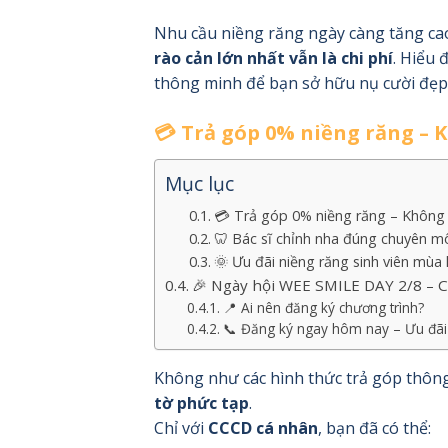
Nhu cầu niềng răng ngày càng tăng cao 
rào cản lớn nhất vẫn là chi phí
. Hiểu 
thông minh để bạn sở hữu nụ cười đẹ
💳 Trả góp 0% niềng răng – 
Mục lục
💳 Trả góp 0% niềng răng – Không l
🦷 Bác sĩ chỉnh nha đúng chuyên mô
🌞 Ưu đãi niềng răng sinh viên mùa
🎉 Ngày hội WEE SMILE DAY 2/8 – C
📍 Ai nên đăng ký chương trình?
📞 Đăng ký ngay hôm nay – Ưu đãi 
Không như các hình thức trả góp thông
tờ phức tạp
.
Chỉ với
CCCD cá nhân
, bạn đã có thể: