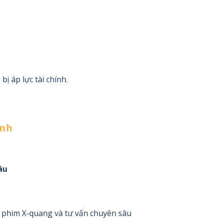
ị áp lực tài chính.
ình
âu
D, phim X-quang và tư vấn chuyên sâu