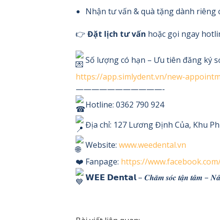
Nhận tư vấn & quà tặng dành riêng 
👉
Đặt lịch tư vấn
hoặc gọi ngay hotlin
Số lượng có hạn – Ưu tiên đăng ký 
https://app.simlydent.vn/new-appoin
———————————-
Hotline: 0362 790 924
Địa chỉ: 127 Lương Định Của, Khu Ph
Website:
www.weedental.vn
❤️ Fanpage:
https://www.facebook.com
𝗪𝗘𝗘 𝗗𝗲𝗻𝘁𝗮𝗹 – 𝑪𝒉𝒂̆𝒎 𝒔𝒐́𝒄 𝒕𝒂̣̂𝒏 𝒕𝒂̂𝒎 – 𝑵𝒂̂𝒏𝒈 