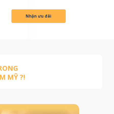
Nhận ưu đãi
TRONG
M MỸ ?!