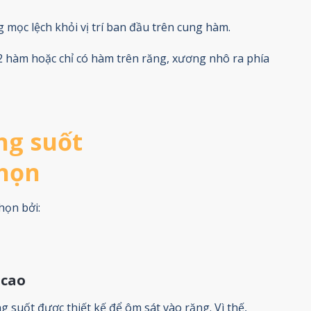
mọc lệch khỏi vị trí ban đầu trên cung hàm.
2 hàm hoặc chỉ có hàm trên răng, xương nhô ra phía
ng suốt
chọn
họn bởi:
 cao
g suốt được thiết kế để ôm sát vào răng. Vì thế,