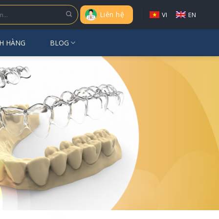
Liên hệ
VI
EN
H HÀNG
BLOG