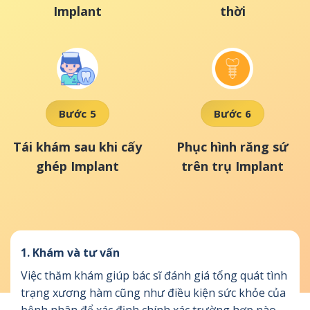
Implant
thời
Bước 5
Bước 6
Tái khám sau khi cấy
Phục hình răng sứ
ghép Implant
trên trụ Implant
1. Khám và tư vấn
Việc thăm khám giúp bác sĩ đánh giá tổng quát tình
trạng xương hàm cũng như điều kiện sức khỏe của