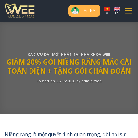
Skip
to
Liên hệ
VI
EN
content
CÁC ƯU ĐÃI MỚI NHẤT TẠI NHA KHOA WEE
GIẢM 20% GÓI NIỀNG RĂNG MẮC CÀI
TOÀN DIỆN + TẶNG GÓI CHẨN ĐOÁN
Posted on
25/06/2026
by
admin.wee
Niềng răng là một quyết định quan trọng, đòi hỏi sự