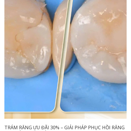
TRÁM RĂNG ƯU ĐÃI 30% – GIẢI PHÁP PHỤC HỒI RĂNG