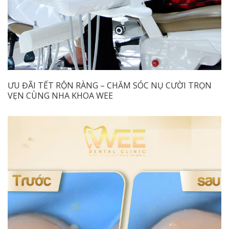
ƯU ĐÃI TẾT RỘN RÀNG – CHĂM SÓC NỤ CƯỜI TRỌN
VẸN CÙNG NHA KHOA WEE