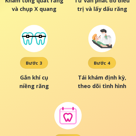
Khám tổng quát răng
Tư vấn phác đồ điều
và chụp X quang
trị và lấy dấu răng
Bước 3
Bước 4
Gắn khí cụ
Tái khám định kỳ,
niềng răng
theo dõi tình hình