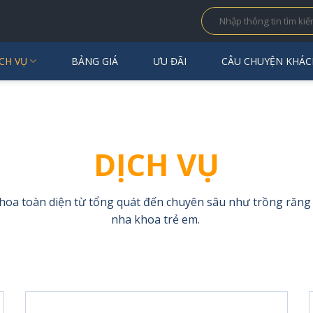
CH VỤ
BẢNG GIÁ
ƯU ĐÃI
CÂU CHUYỆN KHÁC
DỊCH VỤ
oa toàn diện từ tổng quát đến chuyên sâu như trồng răng I
nha khoa trẻ em.