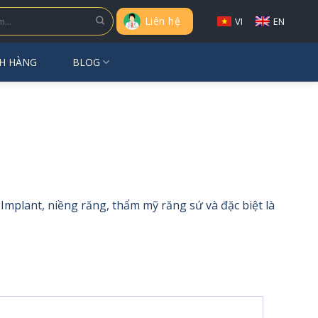
Liên hệ
VI
EN
H HÀNG
BLOG
mplant, niềng răng, thẩm mỹ răng sứ và đặc biệt là