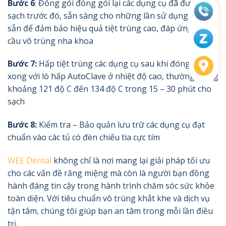
Bước 6
: Đóng gói
đóng gói lại các dụng cụ đã được làm
sạch trước đó, sẵn sàng cho những lần sử dụng sau,
sẵn để đảm bảo hiệu quả tiệt trùng cao, đáp ứng yêu
cầu vô trùng nha khoa
Bước 7:
Hấp tiệt trùng các dụng cụ sau khi đóng gói
xong với lò hấp AutoClave ở nhiệt độ cao, thường trong
khoảng 121 độ C đến 134 độ C trong 15 – 30 phút cho
sạch
Bước 8:
Kiểm tra – Bảo quản
lưu trữ các dụng cụ đạt
chuẩn vào các tủ có đèn chiếu tia cực tím
WEE Dental
không chỉ là nơi mang lại giải pháp tối ưu
cho các vấn đề răng miệng mà còn là người bạn đồng
hành đáng tin cậy trong hành trình chăm sóc sức khỏe
toàn diện. Với tiêu chuẩn vô trùng khắt khe và dịch vụ
tận tâm, chúng tôi giúp bạn an tâm trong mỗi lần điều
trị.