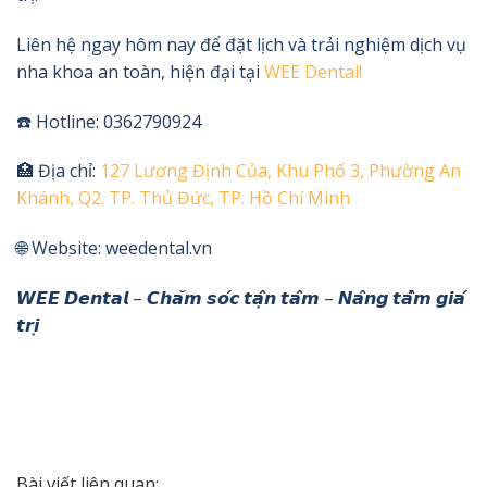
Liên hệ ngay hôm nay để đặt lịch và trải nghiệm dịch vụ
nha khoa an toàn, hiện đại tại
WEE Dental!
☎️ Hotline: 0362790924
🏥 Địa chỉ:
127 Lương Định Của, Khu Phố 3, Phường An
Khánh, Q2. TP. Thủ Đức, TP. Hồ Chí Minh
🌐 Website: weedental.vn
𝙒𝙀𝙀 𝘿𝙚𝙣𝙩𝙖𝙡 – 𝘾𝙝𝙖̆𝙢 𝙨𝙤́𝙘 𝙩𝙖̣̂𝙣 𝙩𝙖̂𝙢 – 𝙉𝙖̂𝙣𝙜 𝙩𝙖̂̀𝙢 𝙜𝙞𝙖́
𝙩𝙧𝙞̣
Bài viết liên quan: