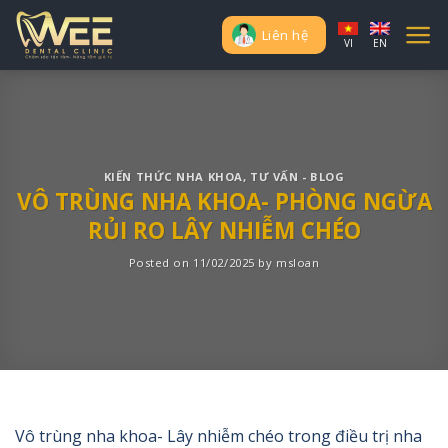
Skip
to
Liên hệ
VI
EN
content
KIẾN THỨC NHA KHOA
,
TƯ VẤN - BLOG
VÔ TRÙNG NHA KHOA- PHÒNG NGỪA
RỦI RO LÂY NHIỄM CHÉO
Posted on
11/02/2025
by
msloan
Vô trùng nha khoa- Lây nhiễm chéo trong điều trị nha