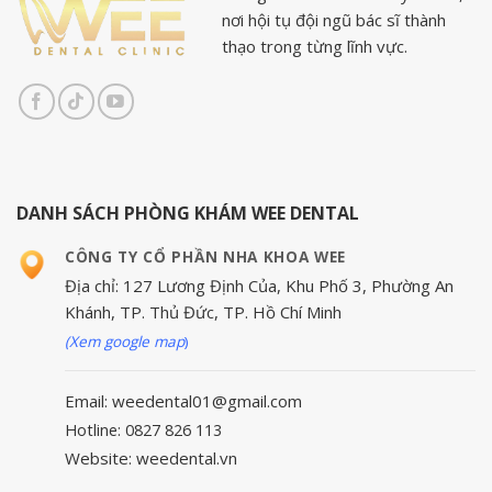
nơi hội tụ đội ngũ bác sĩ thành
thạo trong từng lĩnh vực.
DANH SÁCH PHÒNG KHÁM WEE DENTAL
CÔNG TY CỔ PHẦN NHA KHOA WEE
Địa chỉ: 127 Lương Định Của, Khu Phố 3, Phường An
Khánh, TP. Thủ Đức, TP. Hồ Chí Minh
(Xem google map
)
Email: weedental01@gmail.com
Hotline: 0827 826 113
Website: weedental.vn