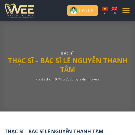
Skip
to
Liên hệ
VI
EN
content
BÁC SĨ
THẠC SĨ – BÁC SĨ LÊ NGUYỄN THANH
TÂM
Posted on
07/03/2026
by
admin.wee
THẠC SĨ – BÁC SĨ LÊ NGUYỄN THANH TÂM