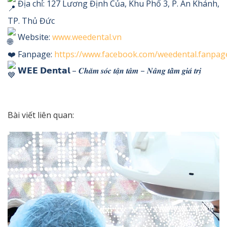
Địa chỉ: 127 Lương Định Của, Khu Phố 3, P. An Khánh,
TP. Thủ Đức
Website:
www.weedental.vn
❤️ Fanpage:
https://www.facebook.com/weedental.fanpag
𝗪𝗘𝗘 𝗗𝗲𝗻𝘁𝗮𝗹 – 𝑪𝒉𝒂̆𝒎 𝒔𝒐́𝒄 𝒕𝒂̣̂𝒏 𝒕𝒂̂𝒎 – 𝑵𝒂̂𝒏𝒈 𝒕𝒂̂̀𝒎 𝒈𝒊𝒂́ 𝒕𝒓𝒊̣
Bài viết liên quan: