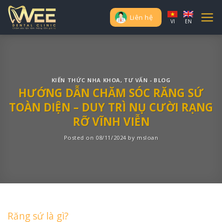
Skip
to
Liên hệ
VI
EN
content
KIẾN THỨC NHA KHOA
,
TƯ VẤN - BLOG
HƯỚNG DẪN CHĂM SÓC RĂNG SỨ
TOÀN DIỆN – DUY TRÌ NỤ CƯỜI RẠNG
RỠ VĨNH VIỄN
Posted on
08/11/2024
by
msloan
Răng sứ là gì?