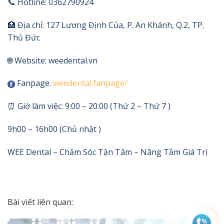
📞 Hotline: 0362790924
🏥 Địa chỉ: 127 Lương Định Của, P. An Khánh, Q.2, TP.
Thủ Đức
🌐 Website: weedental.vn
Fanpage:
weedental.fanpage/
⏰ Giờ làm việc: 9:00 – 20:00 (Thứ 2 – Thứ 7 )
9h00 – 16h00 (Chủ nhật )
WEE Dental – Chăm Sóc Tận Tâm – Nâng Tầm Giá Trị
Bài viết liên quan: