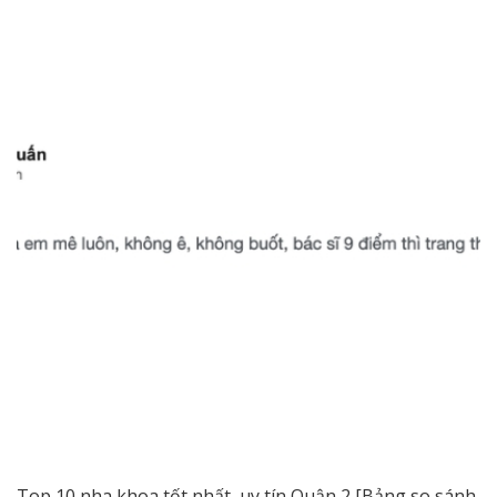
Top 10 nha khoa tốt nhất, uy tín Quận 2 [Bảng so sánh,