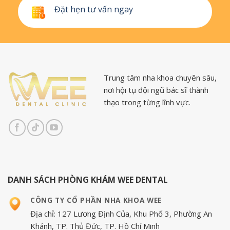
Đặt hẹn tư vấn ngay
Trung tâm nha khoa chuyên sâu,
nơi hội tụ đội ngũ bác sĩ thành
thạo trong từng lĩnh vực.
DANH SÁCH PHÒNG KHÁM WEE DENTAL
CÔNG TY CỔ PHẦN NHA KHOA WEE
Địa chỉ: 127 Lương Định Của, Khu Phố 3, Phường An
Khánh, TP. Thủ Đức, TP. Hồ Chí Minh