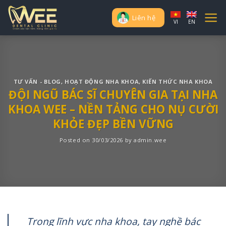
Skip
to
Liên hệ
VI
EN
content
TƯ VẤN - BLOG
,
HOẠT ĐỘNG NHA KHOA
,
KIẾN THỨC NHA KHOA
ĐỘI NGŨ BÁC SĨ CHUYÊN GIA TẠI NHA
KHOA WEE – NỀN TẢNG CHO NỤ CƯỜI
KHỎE ĐẸP BỀN VỮNG
Posted on
30/03/2026
by
admin.wee
Trong lĩnh vực nha khoa, tay nghề bác