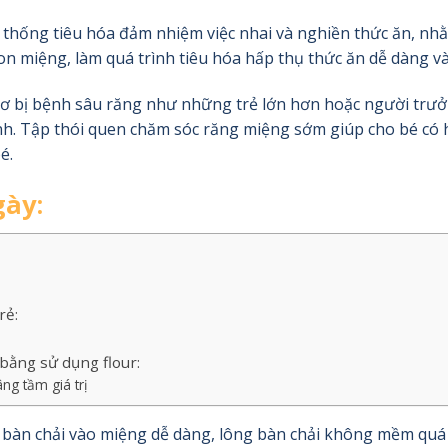
 thống tiêu hóa đảm nhiệm việc nhai và nghiền thức ăn, nh
gon miệng, làm quá trình tiêu hóa hấp thụ thức ăn dễ dàng và
y cơ bị bệnh sâu răng như những trẻ lớn hơn hoặc người tr
i sinh. Tập thói quen chăm sóc răng miệng sớm giúp cho bé 
é.
gày:
rẻ:
bằng sử dụng flour:
g tầm giá trị
 bàn chải vào miệng dễ dàng, lông bàn chải không mềm quá 