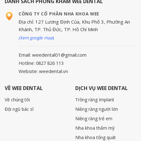
DANH SÁCH PHÒNG KHÁM WEE DENTAL
CÔNG TY CỔ PHẦN NHA KHOA WEE
Địa chỉ: 127 Lương Định Của, Khu Phố 3, Phường An
Khánh, TP. Thủ Đức, TP. Hồ Chí Minh
(Xem google map
)
Email: weedental01@gmail.com
Hotline: 0827 826 113
Website: weedental.vn
VỀ WEE DENTAL
DỊCH VỤ WEE DENTAL
Về chúng tôi
Trồng răng Implant
Đội ngũ bác sĩ
Niềng răng người lớn
Niềng răng trẻ em
Nha khoa thẩm mỹ
Nha khoa tổng quát