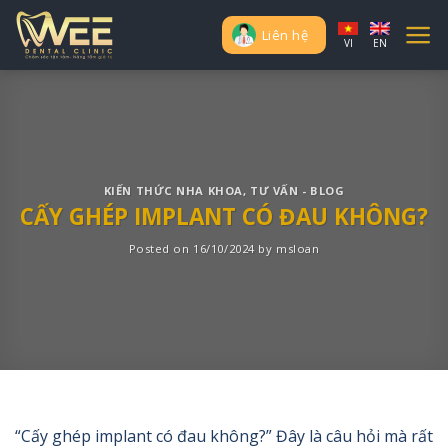
Skip
to
Liên hệ
VI
EN
content
KIẾN THỨC NHA KHOA
,
TƯ VẤN - BLOG
CẤY GHÉP IMPLANT CÓ ĐAU KHÔNG?
Posted on
16/10/2024
by
msloan
“Cấy ghép implant có đau không?” Đây là câu hỏi mà rất