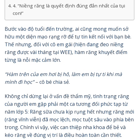
4. “Niềng răng là quyết định đúng đắn nhất của tụi
con!”
Bước vào độ tuổi đến trường, ai cũng mong muốn sở
hữu một diện mạo rạng rỡ để tự tin kết nối với bạn bè.
Thế nhưng, đối với cô em gái (hiện đang đeo niềng
răng được vài tháng tại WEE), hàm răng khuyết điểm
từng là nỗi mặc cảm lớn.
“Hàm trên của em hơi bị hô, làm em bị tự ti khi mà
mình đi học”
– cô bé chia sẻ.
Không chỉ dừng lại ở vấn đề thẩm mỹ, tình trạng răng
của người em gặp phải một ca tương đối phức tạp từ
năm lớp 5: Răng sữa chưa kịp rụng hết nhưng răng mới
(răng vĩnh viễn) đã mọc lệch, mọc tuột sâu vào phía bên
trong. Chính vì vậy, việc can thiệp nha khoa để bẻ và
kéo răng về đúng vị trí là điều hoàn toàn cần thiết.